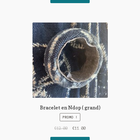
Bracelet en Ndop ( grand)
PROMO !
€
12.00
€
11.00