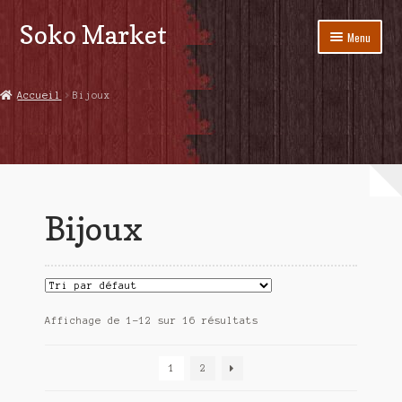
Soko Market
Aller
Aller
Menu
à
au
la
contenu
Boutique
navigation
Accueil
Bijoux
Qui sommes nous ?
Poivre Blanc des Oiseaux de Penja
Contact
Bijoux
Recettes
Affichage de 1–12 sur 16 résultats
1
2