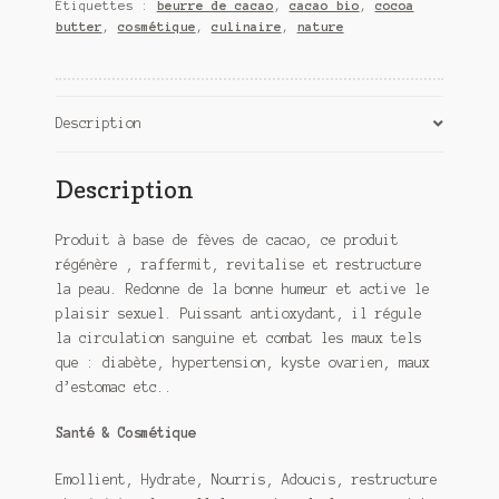
Étiquettes :
beurre de cacao
,
cacao bio
,
cocoa
-
butter
,
cosmétique
,
culinaire
,
nature
Cocoa
Butter
Description
Description
Produit à base de fèves de cacao, ce produit
régénère , raffermit, revitalise et restructure
la peau. Redonne de la bonne humeur et active le
plaisir sexuel. Puissant antioxydant, il régule
la circulation sanguine et combat les maux tels
que : diabète, hypertension, kyste ovarien, maux
d’estomac etc..
Santé & Cosmétique
Emollient, Hydrate, Nourris, Adoucis, restructure