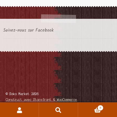
Suivez-nous sur Facebook
© Soko Market 2026
Construit avec Storefront & WooCommerce
.
0
Recherche
Recherche